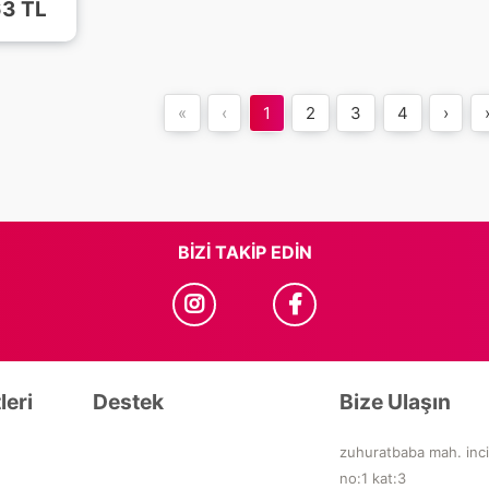
63 TL
«
‹
1
2
3
4
›
BIZI TAKIP EDIN
leri
Destek
Bize Ulaşın
zuhuratbaba mah. inci
no:1 kat:3