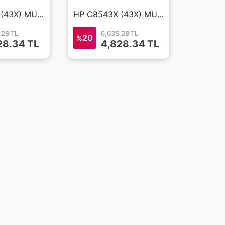
HP C8543X (43X) MUADİL TONER M9050 MFP
HP C8543X (43X) MUADİL TONER M9040 MFP
.28 TL
6,035.28 TL
20
%
28.34 TL
4,828.34 TL