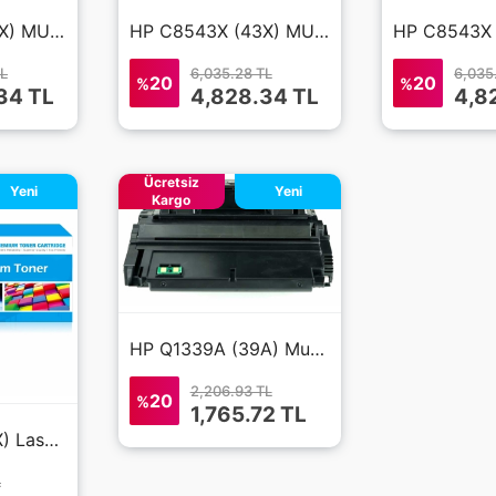
HP C8543X (43X) MUADİL TONER LaserJet 9040
HP C8543X (43X) MUADİL TONER LaserJet 9050
TL
6,035.28 TL
6,035
20
20
%
%
34 TL
4,828.34 TL
4,8
Ücretsiz
Yeni
Yeni
Kargo
HP Q1339A (39A) Muadil Toner
2,206.93 TL
20
%
1,765.72 TL
HP C4127X (27X) Laserjet 4050 Muadil Toner
L