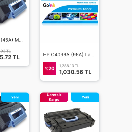
HP Q5945A (45A) MUADİL SİYAH TONER
.93 TL
HP C4096A (96A) Laserjet 2000 Muadil Toner
65.72 TL
1,288.13 TL
20
%
1,030.56 TL
Ücretsiz
Yeni
Yeni
Kargo