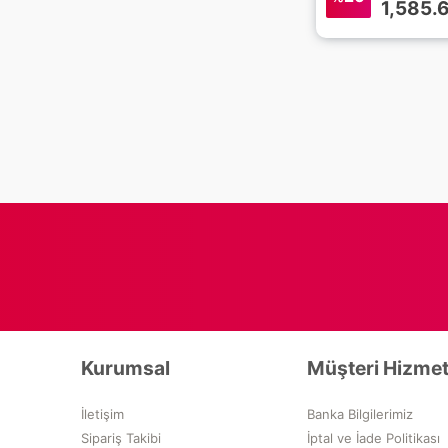
1,585.
Kurumsal
Müşteri Hizmet
İletişim
Banka Bilgilerimiz
Sipariş Takibi
İptal ve İade Politikası