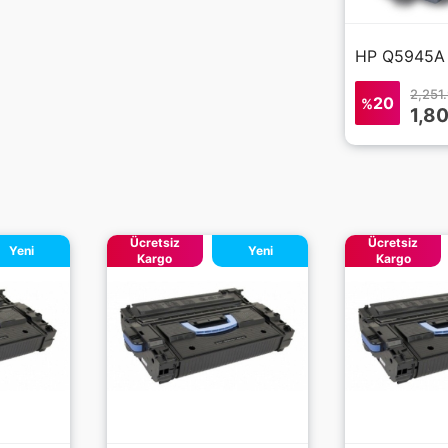
2,251
20
%
1,8
Ücretsiz
Ücretsiz
Yeni
Yeni
Kargo
Kargo