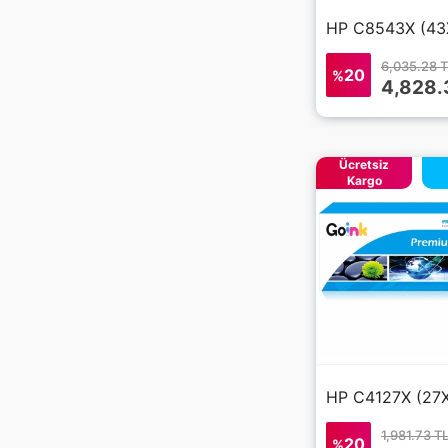
Laserjet MFP
135W
6,035.28 
20
%
Laserjet MFP
4,828.
137FNW
M438
Ücretsiz
P1102
Kargo
tt
1,981.73 T
20
%