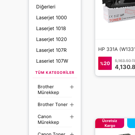
Diğerleri
Laserjet 1000
Laserjet 1018
Laserjet 1020
Laserjet 107R
Laserjet 107W
5,163.50 T
20
%
4,130.
Laserjet 1100
TÜM KATEGORILER
Laserjet 1150
Brother
add
Mürekkep
Laserjet 1300
Laserjet 1320
Brother Toner
add
Laserjet 2000
Canon
add
Ücretsiz
Mürekkep
Laserjet 2200
Kargo
DTN
Canon Toner
add