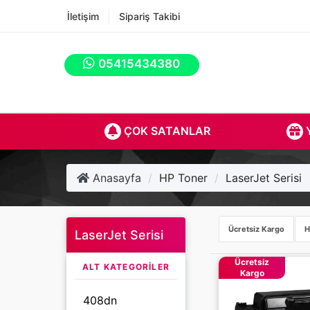
İletişim
Sipariş Takibi
05415434380
ÇOK SATANLAR
Y
Anasayfa
HP Toner
LaserJet Serisi
Ücretsiz Kargo
H
LaserJet Serisi
Ücretsiz
ALT KATEGORILER
Kargo
408dn