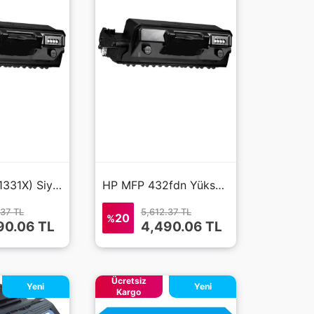
HP 331X (W1331X) Siyah Muadil Toner Yüksek Kapasite
HP MFP 432fdn Yüksek Kapasite Siyah Muadil Toner 331X
.37 TL
5,612.37 TL
20
%
90.06 TL
4,490.06 TL
Ücretsiz
Yeni
Yeni
Kargo