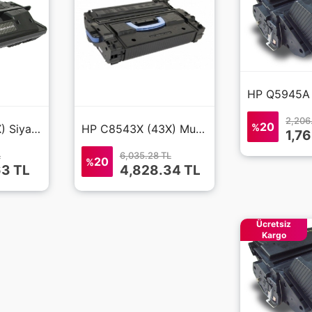
2,206
20
%
HP C8061X (61X) Siyah Muadil Toner
HP C8543X (43X) Muadil Toner
1,7
L
6,035.28 TL
20
%
63 TL
4,828.34 TL
Ücretsiz
Kargo