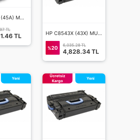
HP Q5945A (45A) MUADİL LaserJet 4345 SİYAH TONER
.97 TL
HP C8543X (43X) MUADİL TONER LaserJet 9000
01.46 TL
6,035.28 TL
20
%
4,828.34 TL
Ücretsiz
Yeni
Yeni
Kargo