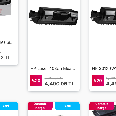
HP 331A (W1331A) Siyah Muadil Toner
L
82 TL
HP Laser 408dn Muadil Toner Yüksek Kapasite 331X
5,612.37 TL
5,612
20
20
%
%
4,490.06 TL
4,4
Ücretsiz
Ücretsiz
Yeni
Yeni
Kargo
Kargo