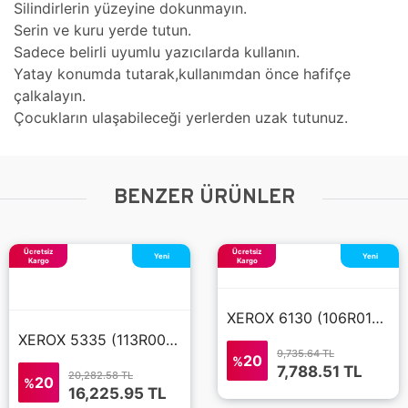
Silindirlerin yüzeyine dokunmayın.
Serin ve kuru yerde tutun.
Sadece belirli uyumlu yazıcılarda kullanın.
Yatay konumda tutarak,kullanımdan önce hafifçe
çalkalayın.
Çocukların ulaşabileceği yerlerden uzak tutunuz.
BENZER ÜRÜNLER
Ücretsiz
Ücretsiz
Yeni
Yeni
Kargo
Kargo
XEROX 6130 (106R01282) MAVİ TONER
XEROX 5335 (113R00737) ORJINAL SİYAH TONER
9,735.64 TL
20
%
7,788.51
TL
20,282.58 TL
20
%
16,225.95
TL