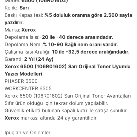
Model:
6500 (106R01602)
Renk:
Sarı
Baskı Kapasitesi:
%5 doluluk oranına göre 2.500 sayfa
yazdırır.
Marka:
Xerox
Depolama Isısı:
-20 ile -40 derece arasındadır.
Depolama Nemi:
% 10-90 Bağlı nem oranı vardır.
Çalışma Isısı Aralığı:
10 ile -32,5 derece aralığındadır.
Garanti:
2 Yıl (24 Ay)
Xerox 6500 (106R01602) Sarı Orijinal Toner Uyumlu
Yazıcı Modelleri
PHASER 6500
WORKCENTER 6505
Xerox 6500 (106R01602) Sarı Orijinal Toner Avantajları
Sıfır ürün olduğu için tekrar dolum yapılabilir.
Güvenlik etiketi bulunan kapalı kutu ile satışa sunulur.
Xerox
markası altında 24 ay garantilidir.
İpuçları ve Önlemler