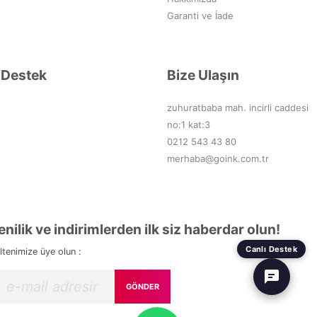
Garanti ve İade
Destek
Bize Ulaşın
zuhuratbaba mah. incirli caddesi
no:1 kat:3
0212 543 43 80
merhaba@goink.com.tr
enilik ve indirimlerden ilk siz haberdar olun!
Canlı Destek
ltenimize üye olun :
GÖNDER