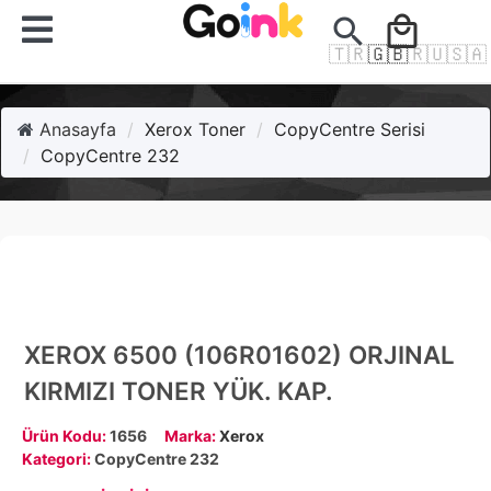
search
local_mall
🇹🇷
🇬🇧
🇷🇺
🇸🇦
Anasayfa
Xerox Toner
CopyCentre Serisi
CopyCentre 232
XEROX 6500 (106R01602) ORJINAL
KIRMIZI TONER YÜK. KAP.
Ürün Kodu:
1656
Marka:
Xerox
Kategori:
CopyCentre 232