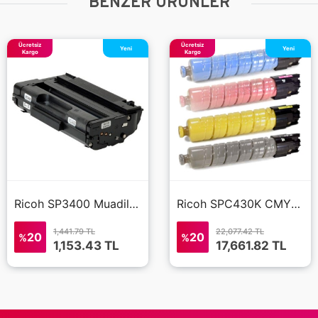
BENZER ÜRÜNLER
Ücretsiz
Ücretsiz
Yeni
Yeni
Kargo
Kargo
Ricoh SP3400 Muadil toner
Ricoh SPC430K CMYK (TÜM RENKLER) Muadil Toner
1,441.79 TL
22,077.42 TL
20
20
%
%
1,153.43
TL
17,661.82
TL