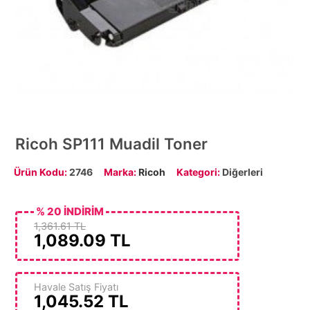
Ricoh SP111 Muadil Toner
Ürün Kodu:
2746
Marka:
Ricoh
Kategori:
Diğerleri
% 20 İNDİRİM
1,361.61 TL
1,089.09
TL
Havale Satış Fiyatı
1,045.52
TL