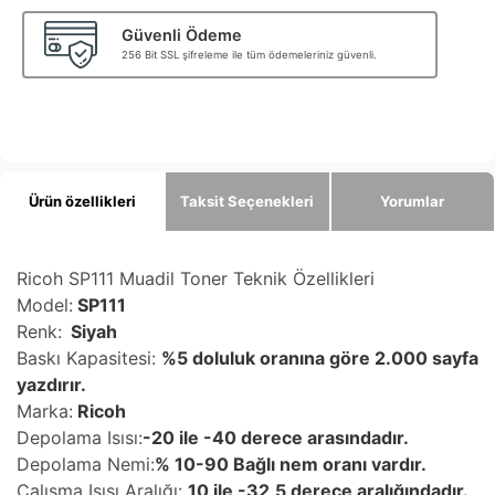
Güvenli Ödeme
256 Bit SSL şifreleme ile tüm ödemeleriniz güvenli.
Ürün özellikleri
Taksit Seçenekleri
Yorumlar
Ricoh SP111 Muadil Toner Teknik Özellikleri
Model:
SP111
Renk:
Siyah
Baskı Kapasitesi:
%5 doluluk oranına göre 2.000 sayfa
yazdırır.
Marka:
Ricoh
Depolama Isısı:
-20 ile -40 derece arasındadır.
Depolama Nemi:
% 10-90 Bağlı nem oranı vardır.
Çalışma Isısı Aralığı:
10 ile -32,5 derece aralığındadır.