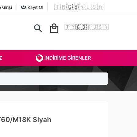
🇹🇷
🇬🇧
🇷🇺
🇸🇦
Girişi
Kayıt Ol
search
local_mall
🇹🇷
🇬🇧
🇷🇺
🇸🇦
Z
İNDIRIME GIRENLER
760/M18K Siyah