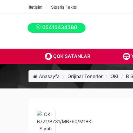
İletişim
Sipariş Takibi
05415434380
ÇOK SATANLAR
Y
Anasayfa
Orijinal Tonerler
OKI
B S