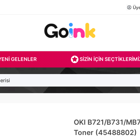
Üye 
ENI GELENLER
SIZIN İÇIN SEÇTIKLERIMI
erisi
OKI B721/B731/MB
Toner (45488802)