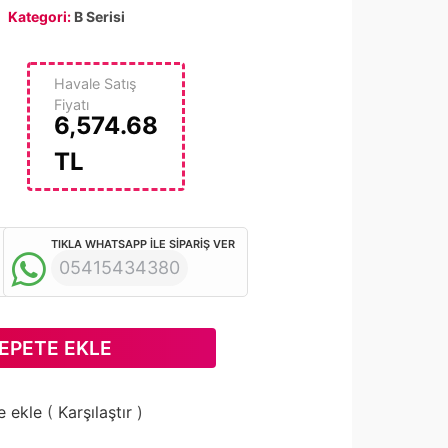
Kategori:
B Serisi
Havale Satış
Fiyatı
6,574.68
TL
TIKLA WHATSAPP İLE SİPARİŞ VER
05415434380
EPETE EKLE
e ekle
(
Karşılaştır
)