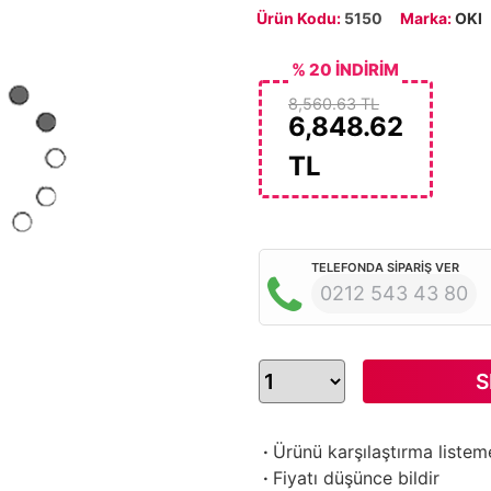
Ürün Kodu:
5150
Marka:
OKI
% 20 İNDİRİM
8,560.63 TL
6,848.62
TL
TELEFONDA SİPARİŞ VER
0212 543 43 80
S
·
Ürünü karşılaştırma listem
·
Fiyatı düşünce bildir