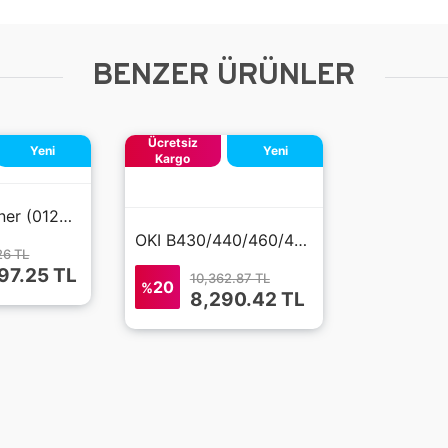
BENZER ÜRÜNLER
Ücretsiz
Yeni
Yeni
Kargo
OKI B930 Toner (01221601)
OKI B430/440/460/470/480 Toner (43979211)
26 TL
97.25
TL
10,362.87 TL
20
%
8,290.42
TL