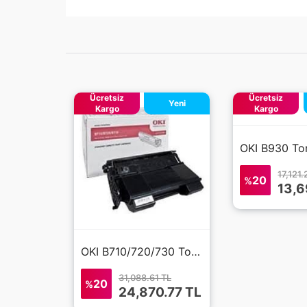
Ücretsiz
Ücretsiz
Yeni
Kargo
Kargo
17,121.
20
%
13,6
OKI B710/720/730 Toner (01279001)
31,088.61 TL
20
%
24,870.77
TL