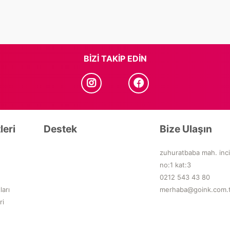
BIZI TAKIP EDIN
leri
Destek
Bize Ulaşın
zuhuratbaba mah. inci
no:1 kat:3
0212 543 43 80
ları
merhaba@goink.com.
ri