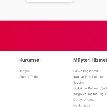
Kurumsal
Müşteri Hizmet
İletişim
Banka Bilgilerimiz
Sipariş Takibi
İptal ve İade Politikası
İletişim
Gizlilik ve Kullanım Şart
Kargo ve Taşıma Bilgile
Detaylı Arama
Hakkımızda