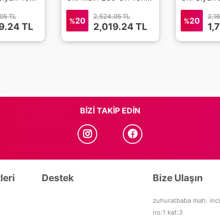
05 TL
2,524.05 TL
2,1
20
20
%
%
9.24
TL
2,019.24
TL
1,
BIZI TAKIP EDIN
leri
Destek
Bize Ulaşın
zuhuratbaba mah. inci
no:1 kat:3