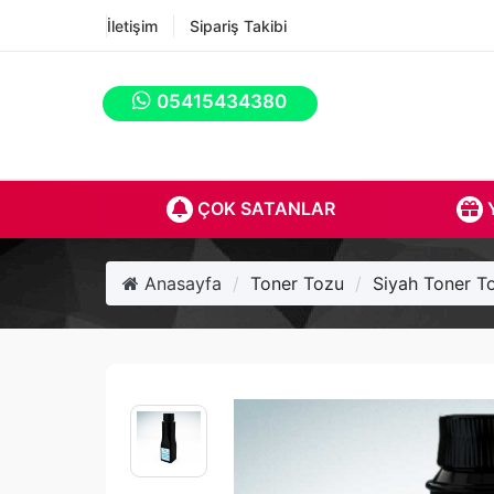
İletişim
Sipariş Takibi
05415434380
ÇOK SATANLAR
Y
Anasayfa
Toner Tozu
Siyah Toner T