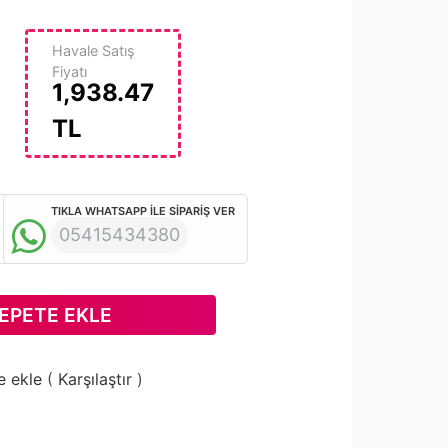
Havale Satış
Fiyatı
1,938.47
TL
TIKLA WHATSAPP İLE SİPARİŞ VER
05415434380
EPETE EKLE
e ekle
(
Karşılaştır
)