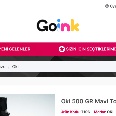
Üye 
ENI GELENLER
SIZIN İÇIN SEÇTIKLERIMI
ozu
Oki
Oki 500 GR Mavi T
Ürün Kodu:
7196
Marka:
OKI