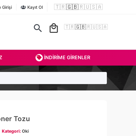
🇹🇷
🇬🇧
🇷🇺
🇸🇦
Girişi
Kayıt Ol
search
local_mall
🇹🇷
🇬🇧
🇷🇺
🇸🇦
Z
İNDIRIME GIRENLER
oner Tozu
Kategori:
Oki