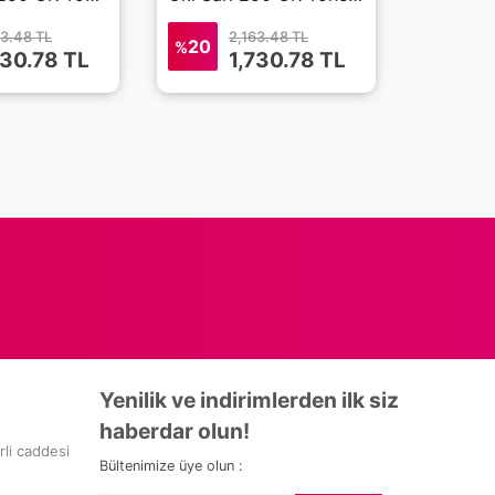
63.48 TL
2,163.48 TL
20
%
730.78
TL
1,730.78
TL
2
20
%
Yenilik ve indirimlerden ilk siz
haberdar olun!
rli caddesi
Bültenimize üye olun :