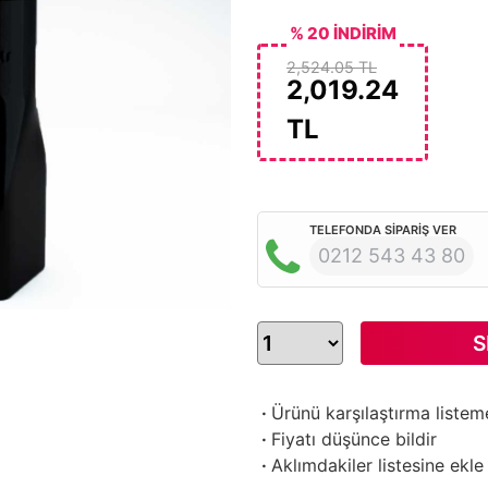
% 20 İNDİRİM
2,524.05 TL
2,019.24
TL
TELEFONDA SİPARİŞ VER
0212 543 43 80
S
·
Ürünü karşılaştırma listem
·
Fiyatı düşünce bildir
·
Aklımdakiler listesine ekle