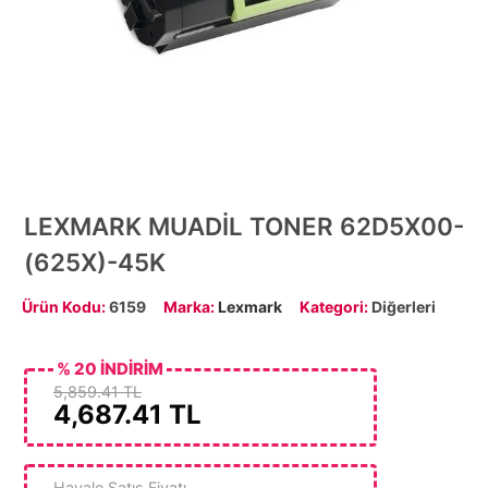
LEXMARK MUADİL TONER 62D5X00-
(625X)-45K
Ürün Kodu:
6159
Marka:
Lexmark
Kategori:
Diğerleri
% 20 İNDİRİM
5,859.41 TL
4,687.41
TL
Havale Satış Fiyatı