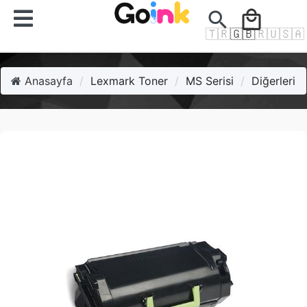
search
local_mall
🇹🇷
🇬🇧
🇷🇺
🇸🇦
Anasayfa
Lexmark Toner
MS Serisi
Diğerleri