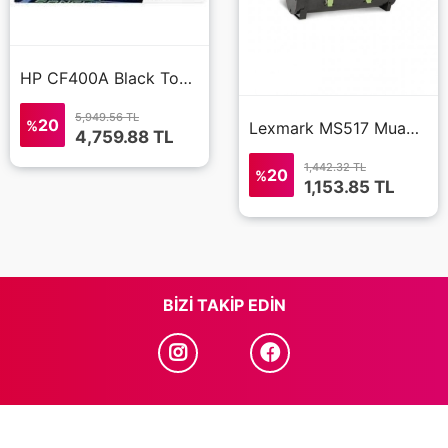
HP CF400A Black Toner Kartuş (201A)
5,949.56 TL
20
%
Lexmark MS517 Muadil Toner Yüksek Kalite 2500 Sayfa 51B5H00
4,759.88
TL
1,442.32 TL
20
%
1,153.85
TL
BIZI TAKIP EDIN