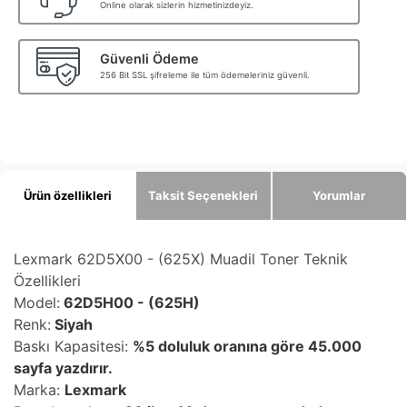
Online olarak sizlerin hizmetinizdeyiz.
Güvenli Ödeme
256 Bit SSL şifreleme ile tüm ödemeleriniz güvenli.
Ürün özellikleri
Taksit Seçenekleri
Yorumlar
Lexmark 62D5X00 - (625X) Muadil Toner Teknik
Özellikleri
Model:
62D5H00 - (625H)
Renk:
Siyah
Baskı Kapasitesi:
%5 doluluk oranına göre 45.000
sayfa yazdırır.
Marka:
Lexmark