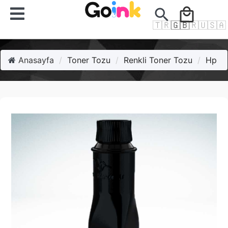
search
local_mall
🇹🇷
🇬🇧
🇷🇺
🇸🇦
Anasayfa
Toner Tozu
Renkli Toner Tozu
Hp