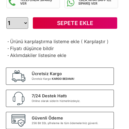
VER
SİPARİŞ VER
SEPETE EKLE
·
Ürünü karşılaştırma listeme ekle
(
Karşılaştır
)
·
Fiyatı düşünce bildir
·
Aklımdakiler listesine ekle
Ücretsiz Kargo
Ücretsiz Kargo
KARGO BEDAVA!
7/24 Destek Hattı
Online olarak sizlerin hizmetinizdeyiz.
Güvenli Ödeme
256 Bit SSL şifreleme ile tüm ödemeleriniz güvenli.