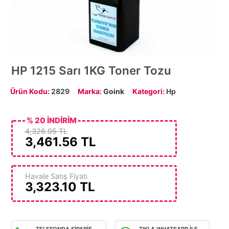
HP 1215 Sarı 1KG Toner Tozu
Ürün Kodu:
2829
Marka:
Goink
Kategori:
Hp
% 20 İNDİRİM
4,326.95 TL
3,461.56
TL
Havale Satış Fiyatı
3,323.10
TL
TELEFONDA SİPARİŞ
TIKLA WHATSAPP İLE