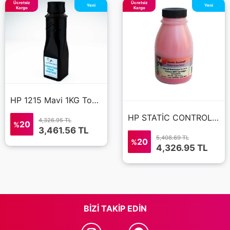
Ücretsiz
Ücretsiz
Yeni
Yeni
Kargo
Kargo
HP 1215 Mavi 1KG Toner Tozu
HP STATİC CONTROL RENKLİ TONER TOZU KIRMIZI 100GR
4,326.95 TL
20
%
3,461.56
TL
5,408.69 TL
20
%
4,326.95
TL
BIZI TAKIP EDIN