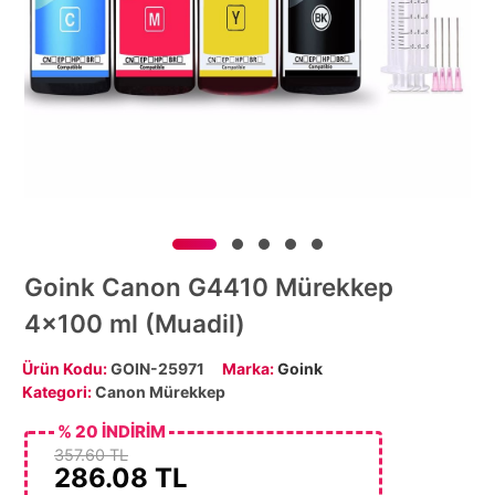
Goink Canon G4410 Mürekkep
4x100 ml (Muadil)
Ürün Kodu:
GOIN-25971
Marka:
Goink
Kategori:
Canon Mürekkep
% 20 İNDİRİM
357.60 TL
286.08
TL