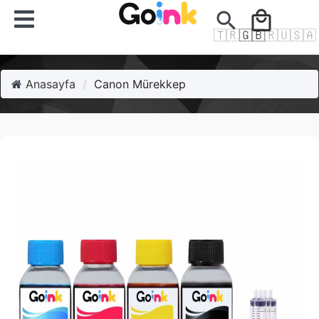
search
local_mall
🇹🇷
🇬🇧
🇷🇺
🇸🇦
Anasayfa
Canon Mürekkep