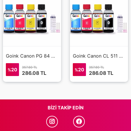
Goink Canon PG 84 Mürekkep 4x100 ml (Muadil)
Goink Canon CL 511 Mürekkep 4x100 ml (Muadil)
357.60 TL
357.60 TL
20
20
%
%
286.08
TL
286.08
TL
BIZI TAKIP EDIN