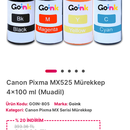
Canon Pixma MX525 Mürekkep
4x100 ml (Muadil)
Ürün Kodu:
GOIN-805
Marka:
Goink
Kategori:
Canon Pixma MX Serisi Mürekkep
% 20 İNDİRİM
393.36 TL