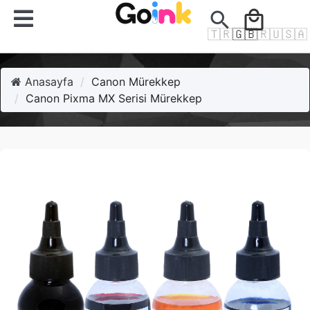
search
local_mall
🇹🇷
🇬🇧
🇷🇺
🇸🇦
Anasayfa
Canon Mürekkep
Canon Pixma MX Serisi Mürekkep