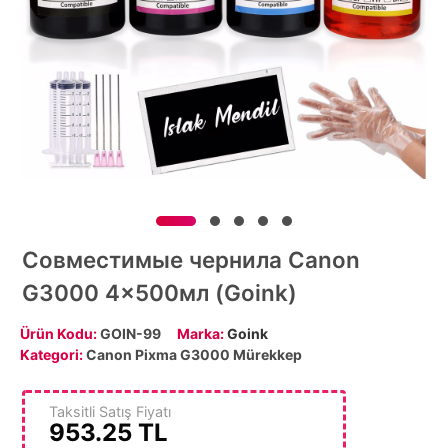
Совместимые чернила Canon
G3000 4x500мл (Goink)
Ürün Kodu:
GOIN-99
Marka:
Goink
Kategori:
Canon Pixma G3000 Mürekkep
Taksitli Satış Fiyatı
953.25
TL