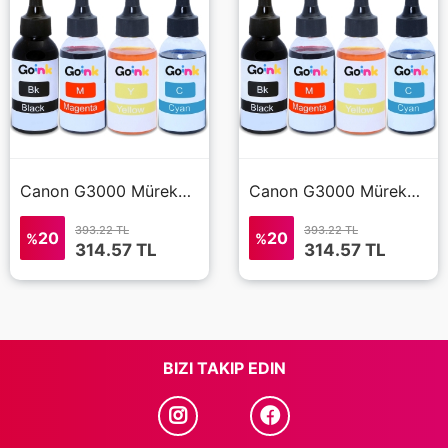
Canon G3000 Mürekkep 4x100 ml (Muadil)
Canon G3000 Mürekkep 4x100 ml (Muadil)
393.22 TL
393.22 TL
20
20
%
%
314.57
TL
314.57
TL
BIZI TAKIP EDIN