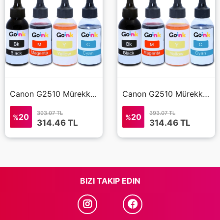
Canon G2510 Mürekkep 4x100 ml (Muadil)
Canon G2510 Mürekkep 4x100 ml (Muadil)
393.07 TL
393.07 TL
20
20
%
%
314.46
TL
314.46
TL
BIZI TAKIP EDIN