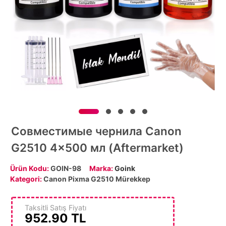
Совместимые чернила Canon
G2510 4x500 мл (Aftermarket)
Ürün Kodu:
GOIN-98
Marka:
Goink
Kategori:
Canon Pixma G2510 Mürekkep
Taksitli Satış Fiyatı
952.90
TL