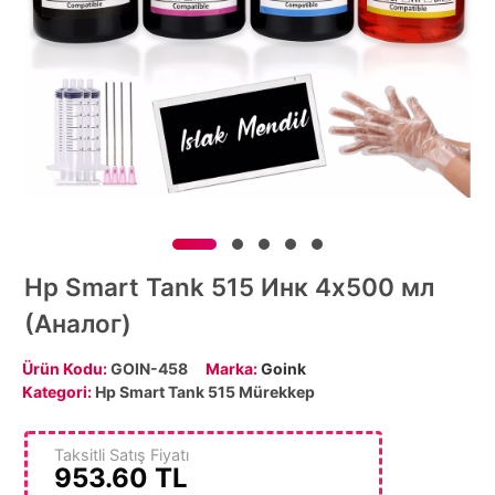
Hp Smart Tank 515 Инк 4x500 мл
(Аналог)
Ürün Kodu:
GOIN-458
Marka:
Goink
Kategori:
Hp Smart Tank 515 Mürekkep
Taksitli Satış Fiyatı
953.60
TL