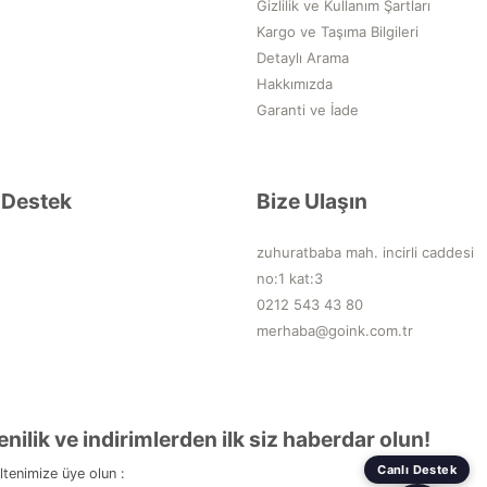
Gizlilik ve Kullanım Şartları
Kargo ve Taşıma Bilgileri
Detaylı Arama
Hakkımızda
Garanti ve İade
Destek
Bize Ulaşın
zuhuratbaba mah. incirli caddesi
no:1 kat:3
0212 543 43 80
merhaba@goink.com.tr
enilik ve indirimlerden ilk siz haberdar olun!
Canlı Destek
ltenimize üye olun :