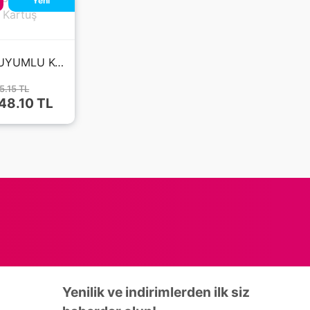
Yeni
HP 10-82 UYUMLU Kolay Dolan Kartuş (DOLU)
5.15 TL
748.10
TL
Yenilik ve indirimlerden ilk siz