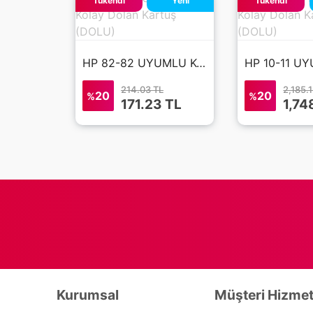
Tükendi
Yeni
Tükendi
HP 82-82 UYUMLU Kolay Dolan Kartuş (DOLU)
214.03 TL
2,185.
20
20
%
%
171.23
TL
1,74
Kurumsal
Müşteri Hizmet