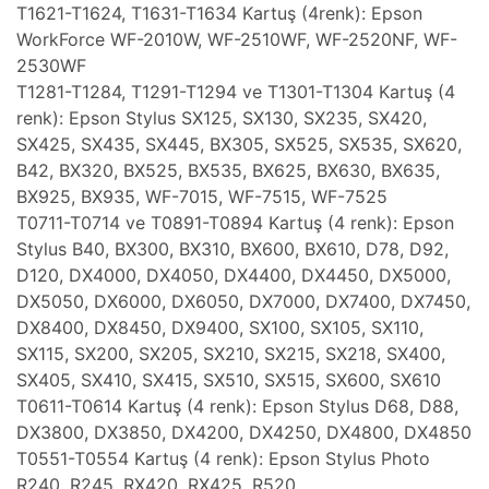
T1621-T1624, T1631-T1634 Kartuş (4renk): Epson
WorkForce WF-2010W, WF-2510WF, WF-2520NF, WF-
2530WF
T1281-T1284, T1291-T1294 ve T1301-T1304 Kartuş (4
renk): Epson Stylus SX125, SX130, SX235, SX420,
SX425, SX435, SX445, BX305, SX525, SX535, SX620,
B42, BX320, BX525, BX535, BX625, BX630, BX635,
BX925, BX935, WF-7015, WF-7515, WF-7525
T0711-T0714 ve T0891-T0894 Kartuş (4 renk): Epson
Stylus B40, BX300, BX310, BX600, BX610, D78, D92,
D120, DX4000, DX4050, DX4400, DX4450, DX5000,
DX5050, DX6000, DX6050, DX7000, DX7400, DX7450,
DX8400, DX8450, DX9400, SX100, SX105, SX110,
SX115, SX200, SX205, SX210, SX215, SX218, SX400,
SX405, SX410, SX415, SX510, SX515, SX600, SX610
T0611-T0614 Kartuş (4 renk): Epson Stylus D68, D88,
DX3800, DX3850, DX4200, DX4250, DX4800, DX4850
T0551-T0554 Kartuş (4 renk): Epson Stylus Photo
R240, R245, RX420, RX425, R520