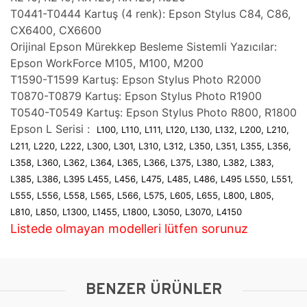
T0441-T0444 Kartuş (4 renk): Epson Stylus C84, C86,
CX6400, CX6600
Orijinal Epson Mürekkep Besleme Sistemli Yazıcılar:
Epson WorkForce M105, M100, M200
T1590-T1599 Kartuş: Epson Stylus Photo R2000
T0870-T0879 Kartuş: Epson Stylus Photo R1900
T0540-T0549 Kartuş: Epson Stylus Photo R800, R1800
Epson L Serisi :
L100, L110, L111, L120, L130, L132, L200, L210,
L211, L220, L222, L300, L301, L310, L312, L350, L351, L355, L356,
L358, L360, L362, L364, L365, L366, L375, L380, L382, L383,
L385, L386, L395 L455, L456, L475, L485, L486, L495 L550, L551,
L555, L556, L558, L565, L566, L575, L605, L655, L800, L805,
L810, L850, L1300, L1455, L1800, L3050, L3070, L4150
Listede olmayan modelleri lütfen sorunuz
BENZER ÜRÜNLER