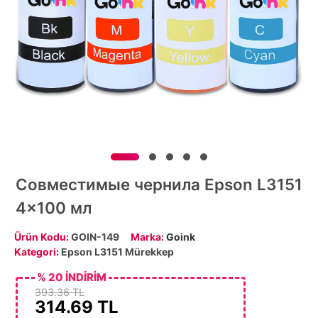
Совместимые чернила Epson L3151
4x100 мл
Ürün Kodu:
GOIN-149
Marka:
Goink
Kategori:
Epson L3151 Mürekkep
% 20 İNDİRİM
393.36 TL
314.69
TL