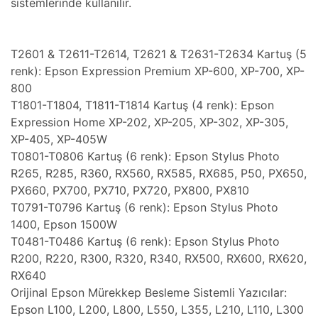
sistemlerinde kullanılır.
T2601 & T2611-T2614, T2621 & T2631-T2634 Kartuş (5
renk): Epson Expression Premium XP-600, XP-700, XP-
800
T1801-T1804, T1811-T1814 Kartuş (4 renk): Epson
Expression Home XP-202, XP-205, XP-302, XP-305,
XP-405, XP-405W
T0801-T0806 Kartuş (6 renk): Epson Stylus Photo
R265, R285, R360, RX560, RX585, RX685, P50, PX650,
PX660, PX700, PX710, PX720, PX800, PX810
T0791-T0796 Kartuş (6 renk): Epson Stylus Photo
1400, Epson 1500W
T0481-T0486 Kartuş (6 renk): Epson Stylus Photo
R200, R220, R300, R320, R340, RX500, RX600, RX620,
RX640
Orijinal Epson Mürekkep Besleme Sistemli Yazıcılar:
Epson L100, L200, L800, L550, L355, L210, L110, L300