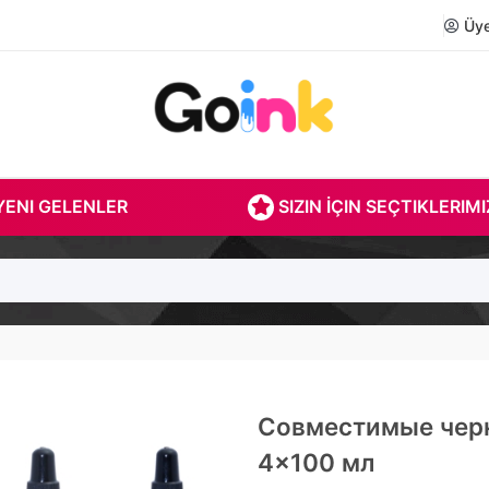
Üye 
ENI GELENLER
SIZIN İÇIN SEÇTIKLERIMI
Совместимые черн
4x100 мл