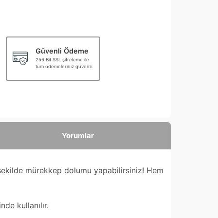
Güvenli Ödeme
256 Bit SSL şifreleme ile
tüm ödemeleriniz güvenli.
Yorumlar
 şekilde mürekkep dolumu yapabilirsiniz! Hem
de kullanılır.