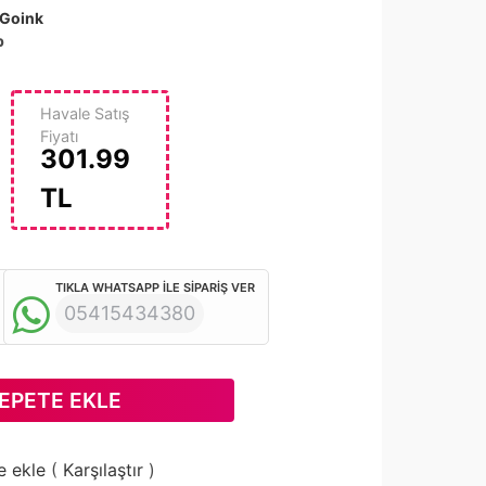
Goink
p
Havale Satış
Fiyatı
301.99
TL
TIKLA WHATSAPP İLE SİPARİŞ VER
05415434380
EPETE EKLE
e ekle
(
Karşılaştır
)