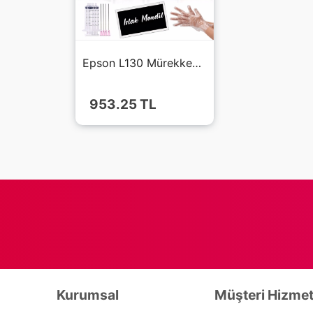
Epson L130 Mürekkep 4x500 ml (Muadil)
953.25
TL
Kurumsal
Müşteri Hizmet