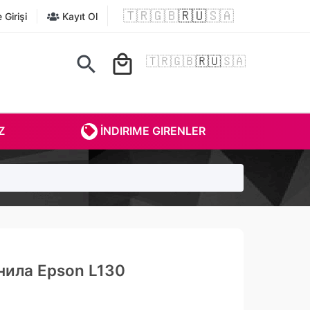
🇹🇷
🇬🇧
🇷🇺
🇸🇦
Girişi
Kayıt Ol
search
local_mall
🇹🇷
🇬🇧
🇷🇺
🇸🇦
Z
İNDIRIME GIRENLER
ила Epson L130