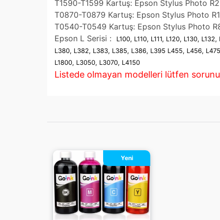
T1590-T1599 Kartuş: Epson Stylus Photo R
T0870-T0879 Kartuş: Epson Stylus Photo R
T0540-T0549 Kartuş: Epson Stylus Photo R
Epson L Serisi :
L100, L110, L111, L120, L130, L13
L380, L382, L383, L385, L386, L395 L455, L456, L475
L1800, L3050, L3070, L4150
Listede olmayan modelleri lütfen sorun
Yeni