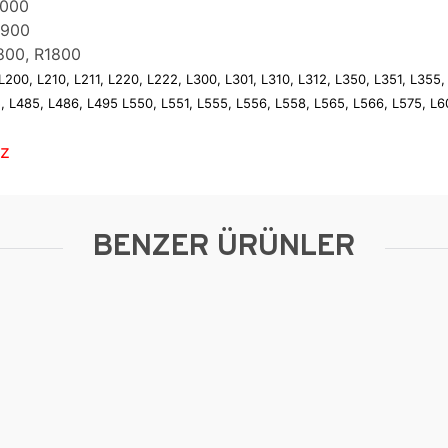
2000
1900
800, R1800
2, L200, L210, L211, L220, L222, L300, L301, L310, L312, L350, L351, L35
, L485, L486, L495 L550, L551, L555, L556, L558, L565, L566, L575, L60
uz
BENZER ÜRÜNLER