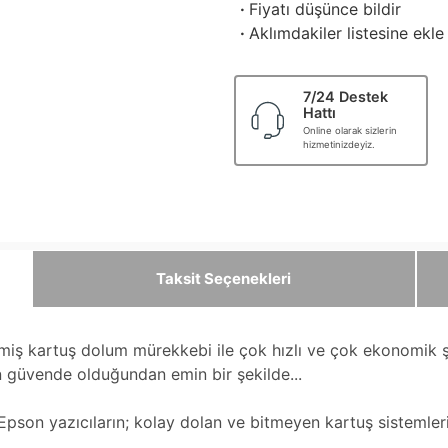
·
Fiyatı düşünce bildir
·
Aklımdakiler listesine ekle
7/24 Destek
Hattı
Online olarak sizlerin
hizmetinizdeyiz.
Taksit Seçenekleri
rilmiş kartuş dolum mürekkebi ile çok hızlı ve çok ekonomik
ın güvende olduğundan emin bir şekilde...
son yazıcıların; kolay dolan ve bitmeyen kartuş sistemlerin