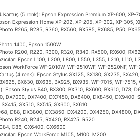
 Kartuş (5 renk): Epson Expression Premium XP-600, XP-7
 Epson Expression Home XP-202, XP-205, XP-302, XP-305,
 Photo R265, R285, R360, RX560, RX585, RX685, P50, PX6
 Photo 1400, Epson 1500W
s Photo R200, R220, R300, R320, R340, RX500, RX600, RX6
zıcılar: Epson L100, L200, L800, L550, L355, L210, L110, L
: Epson WorkForce WF-2010W, WF-2510WF, WF-2520NF, WF
artuş (4 renk): Epson Stylus SX125, SX130, SX235, SX420
 BX625, BX630, BX635, BX925, BX935, WF-7015, WF-7515,
k): Epson Stylus B40, BX300, BX310, BX600, BX610, D78, 
 DX7000, DX7400, DX7450, DX8400, DX8450, DX9400, SX1
 SX415, SX510, SX515, SX600, SX610
us D68, D88, DX3800, DX3850, DX4200, DX4250, DX4800, D
 Photo R240, R245, RX420, RX425, R520
s C84, C86, CX6400, CX6600
Yazıcılar: Epson WorkForce M105, M100, M200