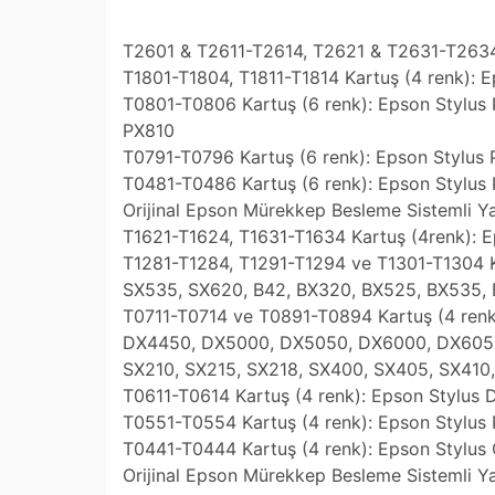
T2601 & T2611-T2614, T2621 & T2631-T2634
T1801-T1804, T1811-T1814 Kartuş (4 renk):
T0801-T0806 Kartuş (6 renk): Epson Stylus
PX810
T0791-T0796 Kartuş (6 renk): Epson Stylus
T0481-T0486 Kartuş (6 renk): Epson Stylu
Orijinal Epson Mürekkep Besleme Sistemli Ya
T1621-T1624, T1631-T1634 Kartuş (4renk)
T1281-T1284, T1291-T1294 ve T1301-T1304 K
SX535, SX620, B42, BX320, BX525, BX535,
T0711-T0714 ve T0891-T0894 Kartuş (4 ren
DX4450, DX5000, DX5050, DX6000, DX6050,
SX210, SX215, SX218, SX400, SX405, SX410,
T0611-T0614 Kartuş (4 renk): Epson Styl
T0551-T0554 Kartuş (4 renk): Epson Stylus
T0441-T0444 Kartuş (4 renk): Epson Stylu
Orijinal Epson Mürekkep Besleme Sistemli 