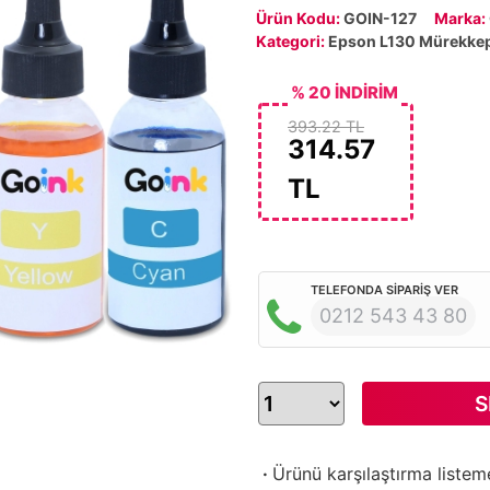
Ürün Kodu:
GOIN-127
Marka:
Kategori:
Epson L130 Mürekke
% 20 İNDİRİM
393.22 TL
314.57
TL
TELEFONDA SİPARİŞ VER
0212 543 43 80
S
·
Ürünü karşılaştırma listem