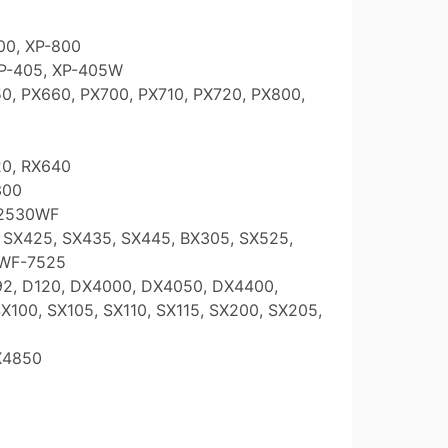
00, XP-800
 XP-405, XP-405W
50, PX660, PX700, PX710, PX720, PX800,
20, RX640
300
-2530WF
, SX425, SX435, SX445, BX305, SX525,
 WF-7525
D92, D120, DX4000, DX4050, DX4400,
00, SX105, SX110, SX115, SX200, SX205,
X4850