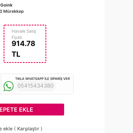
:
Goink
0 Mürekkep
Havale Satış
Fiyatı
914.78
TL
TIKLA WHATSAPP İLE SİPARİŞ VER
05415434380
EPETE EKLE
e ekle
(
Karşılaştır
)