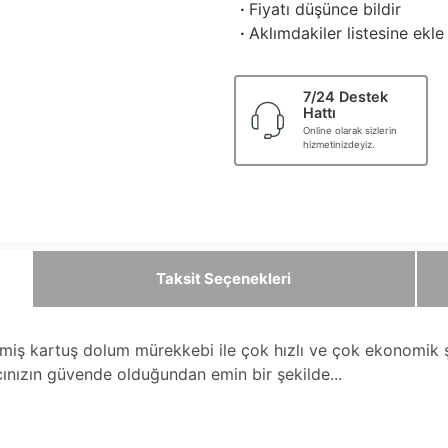
·
Fiyatı düşünce bildir
·
Aklımdakiler listesine ekle
7/24 Destek
Hattı
Online olarak sizlerin
hizmetinizdeyiz.
Taksit Seçenekleri
ilmiş kartuş dolum mürekkebi ile çok hızlı ve çok ekonomik
cınızın güvende olduğundan emin bir şekilde...