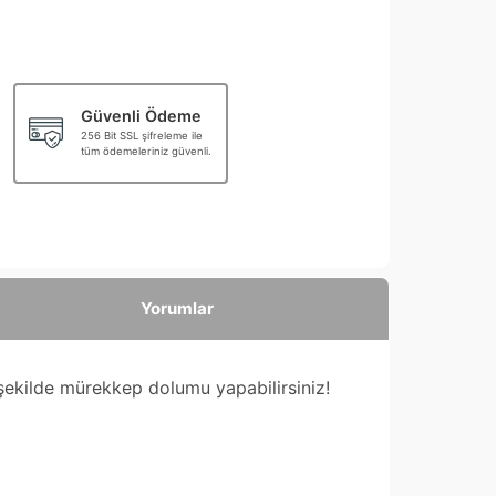
Güvenli Ödeme
256 Bit SSL şifreleme ile
tüm ödemeleriniz güvenli.
Yorumlar
 şekilde mürekkep dolumu yapabilirsiniz!