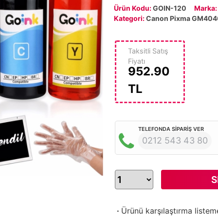
Ürün Kodu:
GOIN-120
Marka
Kategori:
Canon Pixma GM404
Taksitli Satış
Fiyatı
952.90
TL
TELEFONDA SİPARİŞ VER
0212 543 43 80
S
·
Ürünü karşılaştırma listem