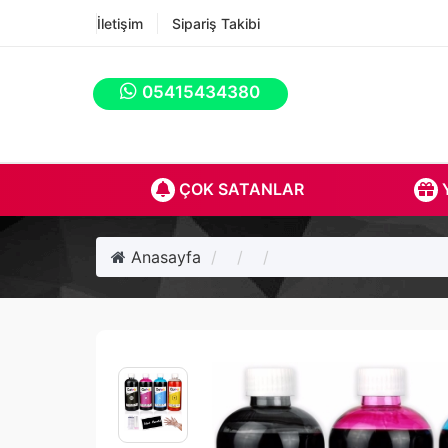
İletişim
Sipariş Takibi
05415434380
ÇOK SATANLAR
Y
Anasayfa