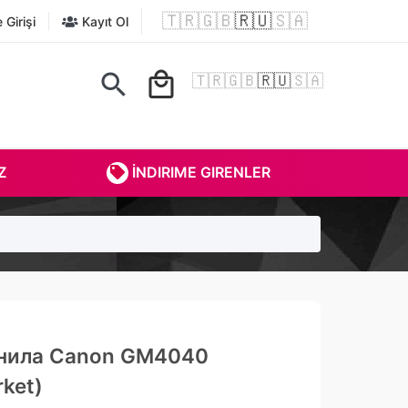
🇹🇷
🇬🇧
🇷🇺
🇸🇦
Girişi
Kayıt Ol
search
local_mall
🇹🇷
🇬🇧
🇷🇺
🇸🇦
Z
İNDIRIME GIRENLER
нила Canon GM4040
ket)