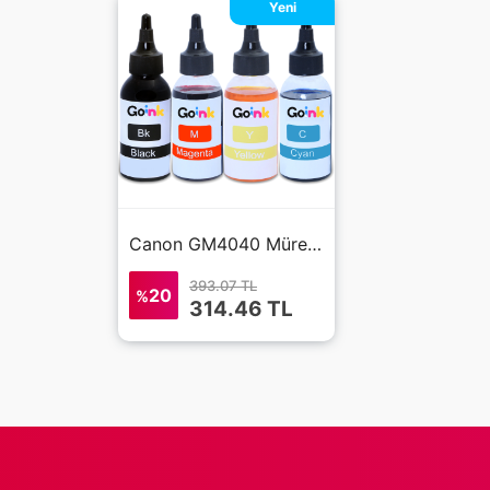
Yeni
Canon GM4040 Mürekkep 4x100 ml (Muadil)
393.07 TL
20
%
314.46
TL