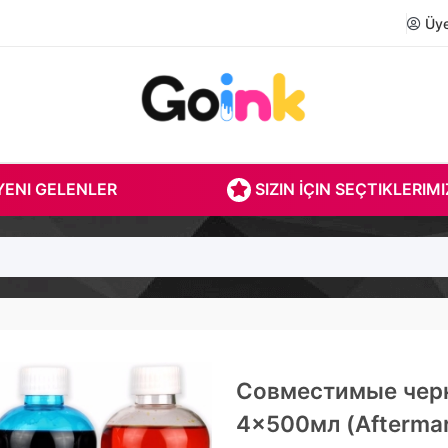
Üye 
ENI GELENLER
SIZIN İÇIN SEÇTIKLERIMI
Совместимые чер
4x500мл (Aftermar