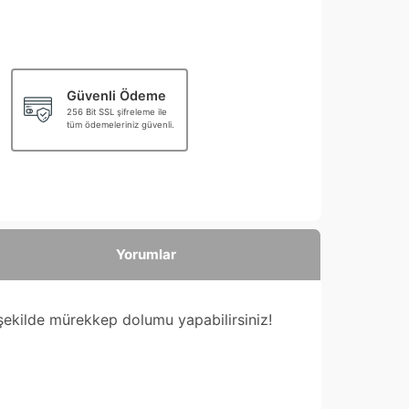
Güvenli Ödeme
256 Bit SSL şifreleme ile
tüm ödemeleriniz güvenli.
Yorumlar
 şekilde mürekkep dolumu yapabilirsiniz!