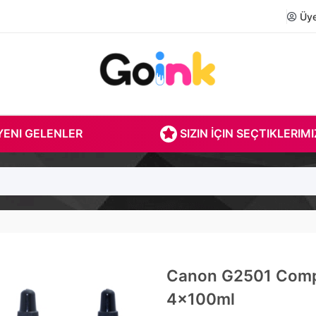
Üye 
ENI GELENLER
SIZIN İÇIN SEÇTIKLERIMI
Canon G2501 Compat
4x100ml