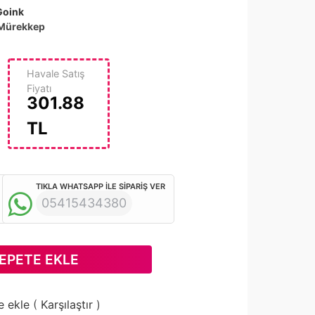
Goink
Mürekkep
Havale Satış
Fiyatı
301.88
TL
TIKLA WHATSAPP İLE SİPARİŞ VER
05415434380
EPETE EKLE
e ekle
(
Karşılaştır
)