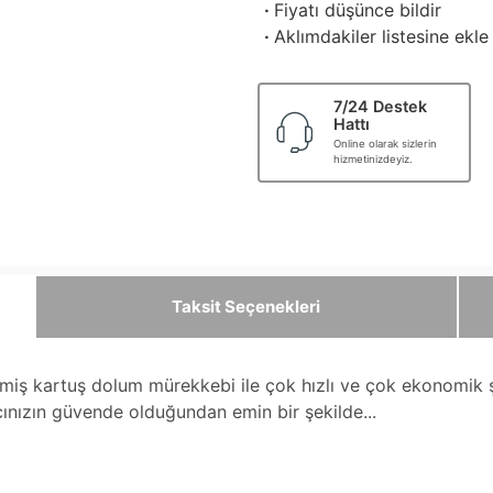
·
Fiyatı düşünce bildir
·
Aklımdakiler listesine ekle
7/24 Destek
Hattı
Online olarak sizlerin
hizmetinizdeyiz.
Taksit Seçenekleri
ilmiş kartuş dolum mürekkebi ile çok hızlı ve çok ekonomik
cınızın güvende olduğundan emin bir şekilde...