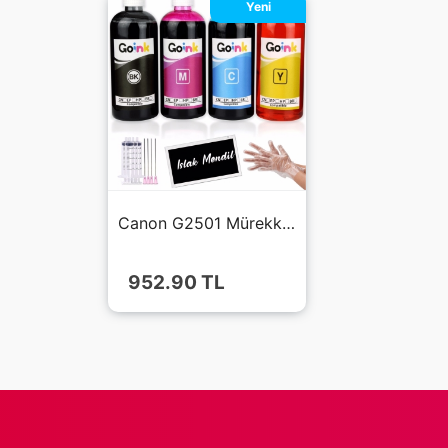
Yeni
Canon G2501 Mürekkep 4x500 ml (Muadil)
952.90
TL