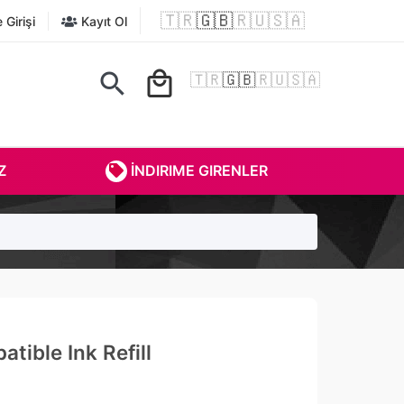
🇹🇷
🇬🇧
🇷🇺
🇸🇦
Girişi
Kayıt Ol
search
local_mall
🇹🇷
🇬🇧
🇷🇺
🇸🇦
Z
İNDIRIME GIRENLER
ible Ink Refill