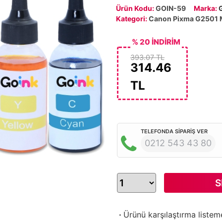
Ürün Kodu:
GOIN-59
Marka:
Kategori:
Canon Pixma G2501 
% 20 İNDİRİM
393.07 TL
314.46
TL
TELEFONDA SİPARİŞ VER
0212 543 43 80
S
·
Ürünü karşılaştırma listem