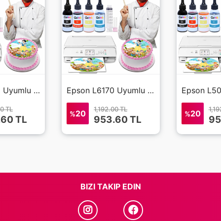
Epson L6190 Uyumlu Gıda Mürekkebi 4x100
Epson L6170 Uyumlu Gıda Mürekkebi 4x100
00 TL
1,192.00 TL
1,19
20
20
%
%
.60
TL
953.60
TL
95
BIZI TAKIP EDIN