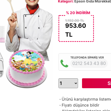
Kategori:
Epson Gıda Mürekkeb
% 20 İNDİRİM
1,192.00 TL
953.60
TL
TELEFONDA SİPARİŞ VER
0212 543 43 80
S
·
Ürünü karşılaştırma listem
·
Fiyatı düşünce bildir