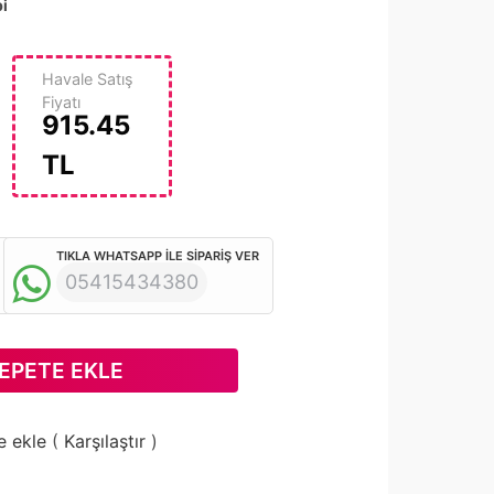
i
Havale Satış
Fiyatı
915.45
TL
TIKLA WHATSAPP İLE SİPARİŞ VER
05415434380
EPETE EKLE
e ekle
(
Karşılaştır
)