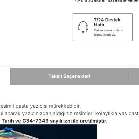
·
Aklımdakiler listesine ekle
7/24 Destek
Hattı
Online olarak sizlerin
hizmetinizdeyiz.
Taksit Seçenekleri
esimli pasta yazıcısı mürekkebidir.
ullanarak yazıcınızdan aldığınız resimleri kolaylıkla yaş pas
Tarih ve G34-7349 sayılı izni ile üretilmiştir.