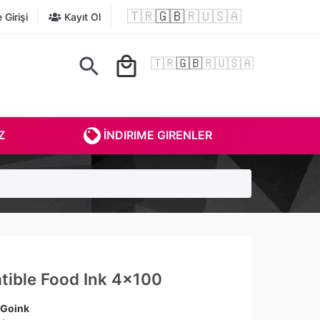
🇹🇷
🇬🇧
🇷🇺
🇸🇦
Girişi
Kayıt Ol
search
local_mall
🇹🇷
🇬🇧
🇷🇺
🇸🇦
Z
İNDIRIME GIRENLER
ible Food Ink 4x100
Goink