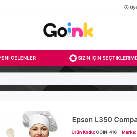
Üye 
ENI GELENLER
SIZIN İÇIN SEÇTIKLERIMI
Epson L350 Compat
Ürün Kodu:
GOIN-416
Marka: