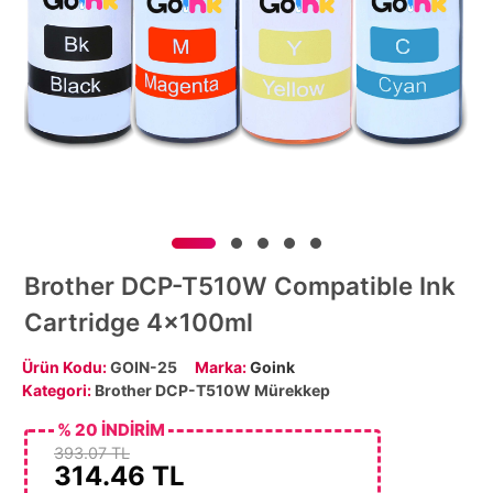
Brother DCP-T510W Compatible Ink
Cartridge 4x100ml
Ürün Kodu:
GOIN-25
Marka:
Goink
Kategori:
Brother DCP-T510W Mürekkep
% 20 İNDİRİM
393.07 TL
314.46
TL