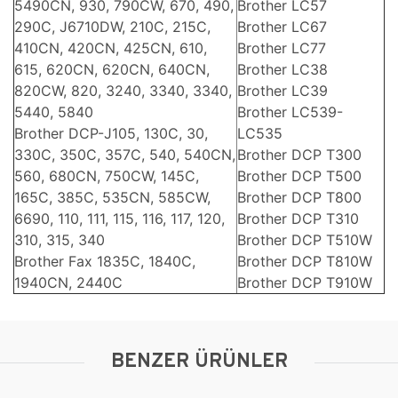
5490CN, 930, 790CW, 670, 490,
Brother LC57
290C, J6710DW, 210C, 215C,
Brother LC67
410CN, 420CN, 425CN, 610,
Brother LC77
615, 620CN, 620CN, 640CN,
Brother LC38
820CW, 820, 3240, 3340, 3340,
Brother LC39
5440, 5840
Brother LC539-
Brother DCP-J105, 130C, 30,
LC535
330C, 350C, 357C, 540, 540CN,
Brother DCP T300
560, 680CN, 750CW, 145C,
Brother DCP T500
165C, 385C, 535CN, 585CW,
Brother DCP T800
6690, 110, 111, 115, 116, 117, 120,
Brother DCP T310
310, 315, 340
Brother DCP T510W
Brother Fax 1835C, 1840C,
Brother DCP T810W
1940CN, 2440C
Brother DCP T910W
BENZER ÜRÜNLER