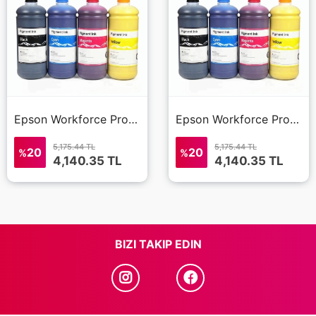
Epson Workforce Pro WF-8090D3TWC Mürekkep 4 Renk 500 ml (Muadil)
Epson Workforce Pro WF-8090 Mürekkep 4 Renk 500 ml (Muadil)
5,175.44 TL
5,175.44 TL
20
20
%
%
4,140.35
TL
4,140.35
TL
BIZI TAKIP EDIN