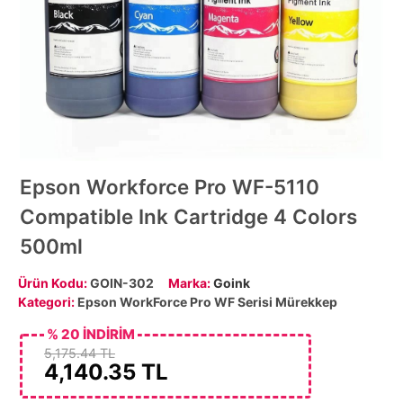
Epson Workforce Pro WF-5110
Compatible Ink Cartridge 4 Colors
500ml
Ürün Kodu:
GOIN-302
Marka:
Goink
Kategori:
Epson WorkForce Pro WF Serisi Mürekkep
% 20 İNDİRİM
5,175.44 TL
4,140.35
TL