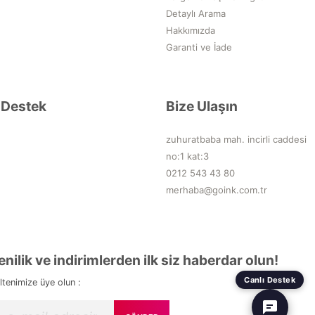
Detaylı Arama
Hakkımızda
Garanti ve İade
Destek
Bize Ulaşın
zuhuratbaba mah. incirli caddesi
no:1 kat:3
0212 543 43 80
merhaba@goink.com.tr
enilik ve indirimlerden ilk siz haberdar olun!
Canlı Destek
ltenimize üye olun :