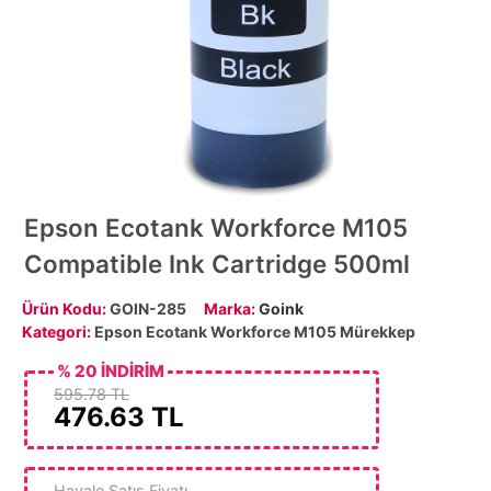
Epson Ecotank Workforce M105
Compatible Ink Cartridge 500ml
Ürün Kodu:
GOIN-285
Marka:
Goink
Kategori:
Epson Ecotank Workforce M105 Mürekkep
% 20 İNDİRİM
595.78 TL
476.63
TL
Havale Satış Fiyatı