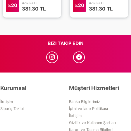
476.63 TL
476.63 TL
20
20
%
%
381.30
TL
381.30
TL
BIZI TAKIP EDIN
Kurumsal
Müşteri Hizmetleri
İletişim
Banka Bilgilerimiz
Sipariş Takibi
İptal ve İade Politikası
İletişim
Gizlilik ve Kullanım Şartları
Kargo ve Taşıma Bilgileri