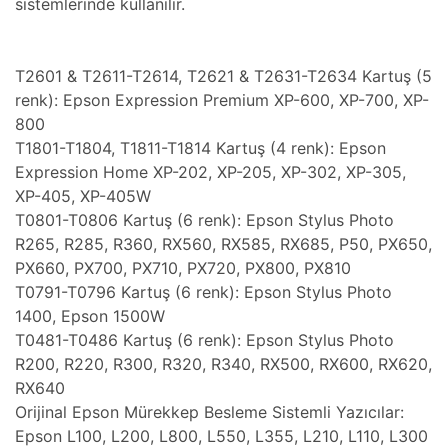
sistemlerinde kullanılır.
T2601 & T2611-T2614, T2621 & T2631-T2634 Kartuş (5
renk): Epson Expression Premium XP-600, XP-700, XP-
800
T1801-T1804, T1811-T1814 Kartuş (4 renk): Epson
Expression Home XP-202, XP-205, XP-302, XP-305,
XP-405, XP-405W
T0801-T0806 Kartuş (6 renk): Epson Stylus Photo
R265, R285, R360, RX560, RX585, RX685, P50, PX650,
PX660, PX700, PX710, PX720, PX800, PX810
T0791-T0796 Kartuş (6 renk): Epson Stylus Photo
1400, Epson 1500W
T0481-T0486 Kartuş (6 renk): Epson Stylus Photo
R200, R220, R300, R320, R340, RX500, RX600, RX620,
RX640
Orijinal Epson Mürekkep Besleme Sistemli Yazıcılar:
Epson L100, L200, L800, L550, L355, L210, L110, L300