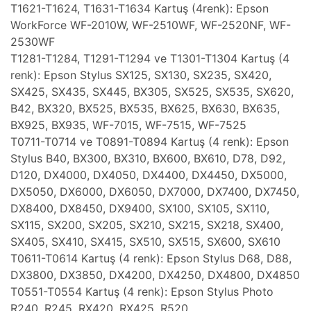
T1621-T1624, T1631-T1634 Kartuş (4renk): Epson
WorkForce WF-2010W, WF-2510WF, WF-2520NF, WF-
2530WF
T1281-T1284, T1291-T1294 ve T1301-T1304 Kartuş (4
renk): Epson Stylus SX125, SX130, SX235, SX420,
SX425, SX435, SX445, BX305, SX525, SX535, SX620,
B42, BX320, BX525, BX535, BX625, BX630, BX635,
BX925, BX935, WF-7015, WF-7515, WF-7525
T0711-T0714 ve T0891-T0894 Kartuş (4 renk): Epson
Stylus B40, BX300, BX310, BX600, BX610, D78, D92,
D120, DX4000, DX4050, DX4400, DX4450, DX5000,
DX5050, DX6000, DX6050, DX7000, DX7400, DX7450,
DX8400, DX8450, DX9400, SX100, SX105, SX110,
SX115, SX200, SX205, SX210, SX215, SX218, SX400,
SX405, SX410, SX415, SX510, SX515, SX600, SX610
T0611-T0614 Kartuş (4 renk): Epson Stylus D68, D88,
DX3800, DX3850, DX4200, DX4250, DX4800, DX4850
T0551-T0554 Kartuş (4 renk): Epson Stylus Photo
R240, R245, RX420, RX425, R520