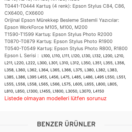
T0441-T0444 Kartuş (4 renk): Epson Stylus C84, C86,
CX6400, CX6600
Orijinal Epson Mürekkep Besleme Sistemli Yazıcılar:
Epson WorkForce M105, M100, M200
T1590-T1599 Kartuş: Epson Stylus Photo R2000
T0870-T0879 Kartuş: Epson Stylus Photo R1900
T0540-T0549 Kartuş: Epson Stylus Photo R800, R1800
Epson L Serisi :
L100, L110, L111, L120, L130, L132, L200, L210,
L211, L220, L222, L300, L301, L310, L312, L350, L351, L355, L356,
L358, L360, L362, L364, L365, L366, L375, L380, L382, L383,
L385, L386, L395 L455, L456, L475, L485, L486, L495 L550, L551,
L555, L556, L558, L565, L566, L575, L605, L655, L800, L805,
L810, L850, L1300, L1455, L1800, L3050, L3070, L4150
Listede olmayan modelleri lütfen sorunuz
BENZER ÜRÜNLER