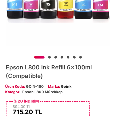
Epson L800 Ink Refill 6x100ml
(Compatible)
Ürün Kodu:
GOIN-180
Marka:
Goink
Kategori:
Epson L800 Mürekkep
% 20 İNDİRİM
894.00 TL
715.20
TL