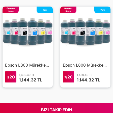
Ücretsiz
Ücretsiz
Yeni
Yeni
Kargo
Kargo
Epson L800 Mürekkep 6x500 ml (Muadil)
Epson L800 Mürekkep 6x500 ml (Muadil)
1,430.40 TL
1,430.40 TL
20
20
%
%
1,144.32
TL
1,144.32
TL
BIZI TAKIP EDIN