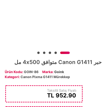
حبر Canon G1411 متوافق 4x500 مل
Ürün Kodu:
GOIN-86
Marka:
Goink
Kategori:
Canon Pixma G1411 Mürekkep
Taksitli Satış Fiyatı
TL
952.90