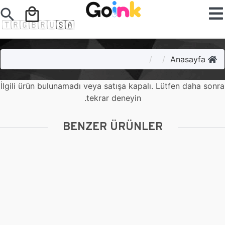
search
local_mall
🇹🇷
🇬🇧
🇷🇺
🇸🇦
Anasayfa
İlgili ürün bulunamadı veya satışa kapalı. Lütfen daha sonra
tekrar deneyin.
BENZER ÜRÜNLER