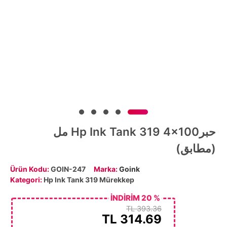
حبرHp Ink Tank 319 4x100 مل
(مطابق)
Ürün Kodu:
GOIN-247
Marka:
Goink
Kategori:
Hp Ink Tank 319 Mürekkep
% 20 İNDİRİM
393.36 TL
TL
314.69