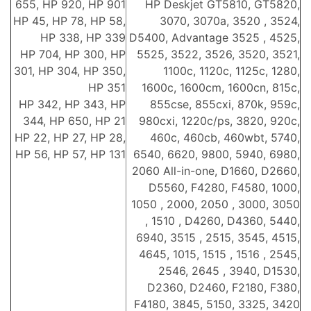
655, HP 920, HP 901
HP Deskjet GT5810, GT5820,
HP 45, HP 78, HP 58,
3070, 3070a, 3520 , 3524,
HP 338, HP 339
D5400, Advantage 3525 , 4525,
HP 704, HP 300, HP
5525, 3522, 3526, 3520, 3521,
301, HP 304, HP 350,
1100c, 1120c, 1125c, 1280,
HP 351
1600c, 1600cm, 1600cn, 815c,
HP 342, HP 343, HP
855cse, 855cxi, 870k, 959c,
344, HP 650, HP 21
980cxi, 1220c/ps, 3820, 920c,
HP 22, HP 27, HP 28,
460c, 460cb, 460wbt, 5740,
HP 56, HP 57, HP 131
6540, 6620, 9800, 5940, 6980,
2060 All-in-one, D1660, D2660,
D5560, F4280, F4580, 1000,
1050 , 2000, 2050 , 3000, 3050
, 1510 , D4260, D4360, 5440,
6940, 3515 , 2515, 3545, 4515,
4645, 1015, 1515 , 1516 , 2545,
2546, 2645 , 3940, D1530,
D2360, D2460, F2180, F380,
F4180, 3845, 5150, 3325, 3420