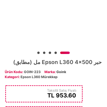
حبر Epson L360 4x500 مل (مطابق)
Ürün Kodu:
GOIN-223
Marka:
Goink
Kategori:
Epson L360 Mürekkep
Taksitli Satış Fiyatı
TL
953.60