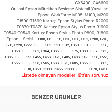
CX6400, CX6600
Orijinal Epson Mürekkep Besleme Sistemli Yazıcılar:
Epson WorkForce M105, M100, M200
T1590-T1599 Kartuş: Epson Stylus Photo R2000
T0870-T0879 Kartuş: Epson Stylus Photo R1900
T0540-T0549 Kartuş: Epson Stylus Photo R800, R1800
Epson L Serisi :
L100, L110, L111, L120, L130, L132, L200, L210,
L211, L220, L222, L300, L301, L310, L312, L350, L351, L355, L356,
L358, L360, L362, L364, L365, L366, L375, L380, L382, L383,
L385, L386, L395 L455, L456, L475, L485, L486, L495 L550, L551,
L555, L556, L558, L565, L566, L575, L605, L655, L800, L805,
L810, L850, L1300, L1455, L1800, L3050, L3070, L4150
Listede olmayan modelleri lütfen sorunuz
BENZER ÜRÜNLER