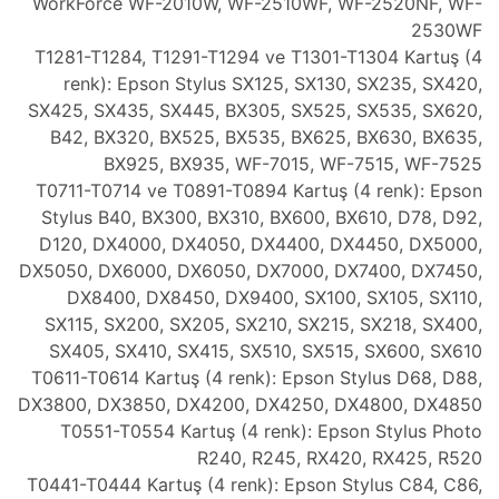
WorkForce WF-2010W, WF-2510WF, WF-2520NF, WF-
2530WF
T1281-T1284, T1291-T1294 ve T1301-T1304 Kartuş (4
renk): Epson Stylus SX125, SX130, SX235, SX420,
SX425, SX435, SX445, BX305, SX525, SX535, SX620,
B42, BX320, BX525, BX535, BX625, BX630, BX635,
BX925, BX935, WF-7015, WF-7515, WF-7525
T0711-T0714 ve T0891-T0894 Kartuş (4 renk): Epson
Stylus B40, BX300, BX310, BX600, BX610, D78, D92,
D120, DX4000, DX4050, DX4400, DX4450, DX5000,
DX5050, DX6000, DX6050, DX7000, DX7400, DX7450,
DX8400, DX8450, DX9400, SX100, SX105, SX110,
SX115, SX200, SX205, SX210, SX215, SX218, SX400,
SX405, SX410, SX415, SX510, SX515, SX600, SX610
T0611-T0614 Kartuş (4 renk): Epson Stylus D68, D88,
DX3800, DX3850, DX4200, DX4250, DX4800, DX4850
T0551-T0554 Kartuş (4 renk): Epson Stylus Photo
R240, R245, RX420, RX425, R520
T0441-T0444 Kartuş (4 renk): Epson Stylus C84, C86,