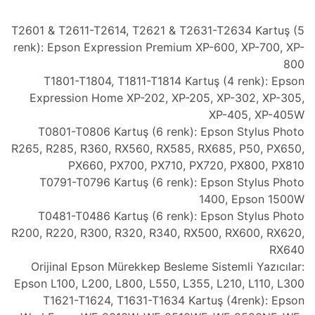
T2601 & T2611-T2614, T2621 & T2631-T2634 Kartuş (5
renk): Epson Expression Premium XP-600, XP-700, XP-
800
T1801-T1804, T1811-T1814 Kartuş (4 renk): Epson
Expression Home XP-202, XP-205, XP-302, XP-305,
XP-405, XP-405W
T0801-T0806 Kartuş (6 renk): Epson Stylus Photo
R265, R285, R360, RX560, RX585, RX685, P50, PX650,
PX660, PX700, PX710, PX720, PX800, PX810
T0791-T0796 Kartuş (6 renk): Epson Stylus Photo
1400, Epson 1500W
T0481-T0486 Kartuş (6 renk): Epson Stylus Photo
R200, R220, R300, R320, R340, RX500, RX600, RX620,
RX640
Orijinal Epson Mürekkep Besleme Sistemli Yazıcılar:
Epson L100, L200, L800, L550, L355, L210, L110, L300
T1621-T1624, T1631-T1634 Kartuş (4renk): Epson