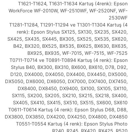
T1621-T1624, T1631-T1634 Kartuş (4renk): Epson
WorkForce WF-2010W, WF-2510WF, WF-2520NF, WF-
2530WF
T1281-T1284, T1291-T1294 ve T1301-T1304 Kartuş (4
renk): Epson Stylus SX125, SX130, SX235, SX420,
SX425, SX435, SX445, BX305, SX525, SX535, SX620,
B42, BX320, BX525, BX535, BX625, BX630, BX635,
BX925, BX935, WF-7015, WF-7515, WF-7525
T0711-T0714 ve T0891-T0894 Kartuş (4 renk): Epson
Stylus B40, BX300, BX310, BX600, BX610, D78, D92,
D120, DX4000, DX4050, DX4400, DX4450, DX5000,
DX5050, DX6000, DX6050, DX7000, DX7400, DX7450,
DX8400, DX8450, DX9400, SX100, SX105, SX110,
SX115, SX200, SX205, SX210, SX215, SX218, SX400,
SX405, SX410, SX415, SX510, SX515, SX600, SX610
T0611-T0614 Kartuş (4 renk): Epson Stylus D68, D88,
DX3800, DX3850, DX4200, DX4250, DX4800, DX4850
T0551-T0554 Kartuş (4 renk): Epson Stylus Photo
R240, R245, RX420, RX425, R520