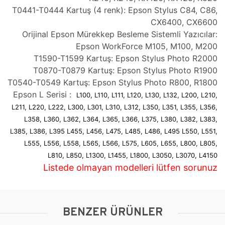
T0441-T0444 Kartuş (4 renk): Epson Stylus C84, C86,
CX6400, CX6600
Orijinal Epson Mürekkep Besleme Sistemli Yazıcılar:
Epson WorkForce M105, M100, M200
T1590-T1599 Kartuş: Epson Stylus Photo R2000
T0870-T0879 Kartuş: Epson Stylus Photo R1900
T0540-T0549 Kartuş: Epson Stylus Photo R800, R1800
Epson L Serisi :
L100, L110, L111, L120, L130, L132, L200, L210,
L211, L220, L222, L300, L301, L310, L312, L350, L351, L355, L356,
L358, L360, L362, L364, L365, L366, L375, L380, L382, L383,
L385, L386, L395 L455, L456, L475, L485, L486, L495 L550, L551,
L555, L556, L558, L565, L566, L575, L605, L655, L800, L805,
L810, L850, L1300, L1455, L1800, L3050, L3070, L4150
Listede olmayan modelleri lütfen sorunuz
BENZER ÜRÜNLER