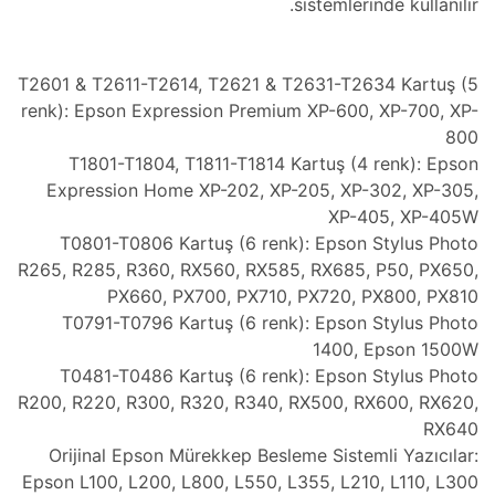
sistemlerinde kullanılır.
T2601 & T2611-T2614, T2621 & T2631-T2634 Kartuş (5
renk): Epson Expression Premium XP-600, XP-700, XP-
800
T1801-T1804, T1811-T1814 Kartuş (4 renk): Epson
Expression Home XP-202, XP-205, XP-302, XP-305,
XP-405, XP-405W
T0801-T0806 Kartuş (6 renk): Epson Stylus Photo
R265, R285, R360, RX560, RX585, RX685, P50, PX650,
PX660, PX700, PX710, PX720, PX800, PX810
T0791-T0796 Kartuş (6 renk): Epson Stylus Photo
1400, Epson 1500W
T0481-T0486 Kartuş (6 renk): Epson Stylus Photo
R200, R220, R300, R320, R340, RX500, RX600, RX620,
RX640
Orijinal Epson Mürekkep Besleme Sistemli Yazıcılar:
Epson L100, L200, L800, L550, L355, L210, L110, L300