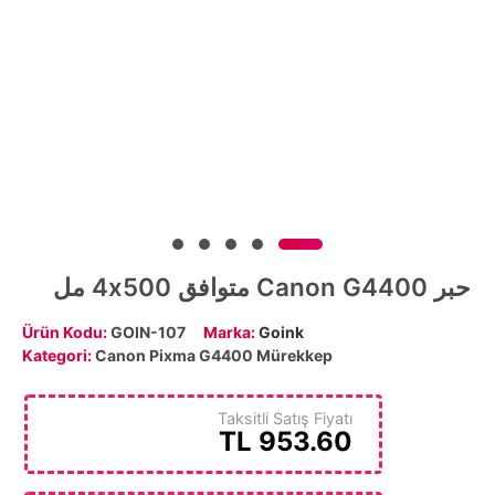
حبر Canon G4400 متوافق 4x500 مل
Ürün Kodu:
GOIN-107
Marka:
Goink
Kategori:
Canon Pixma G4400 Mürekkep
Taksitli Satış Fiyatı
TL
953.60